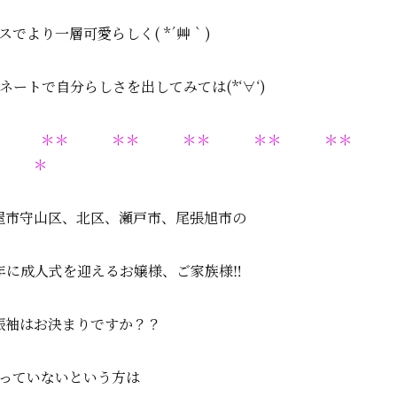
でより一層可愛らしく( *´艸｀)
ートで自分らしさを出してみては(*‘∀‘)
＊＊ ＊＊ ＊＊ ＊＊ ＊＊ ＊＊
＊
屋市守山区、北区、瀬戸市、尾張旭市の
025年に成人式を迎えるお嬢様、ご家族様‼
振袖はお決まりですか？？
っていないという方は