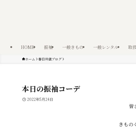
HOME
振袖
一般きもの
一般レンタル
取
ホーム
春日井店ブログ
本日の振袖コーデ
2022年5月24日
皆
きもの