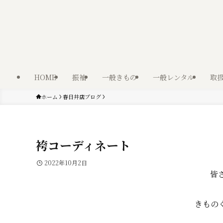
HOME
振袖
一般きもの
一般レンタル
取
ホーム
春日井店ブログ
袴コーディネート
2022年10月2日
皆
きもの