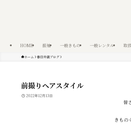
HOME
振袖
一般きもの
一般レンタル
取
ホーム
春日井店ブログ
前撮りヘアスタイル
2022年12月13日
皆
きもの