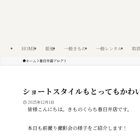
HOME
振袖
一般きもの
一般レンタル
取
ホーム
春日井店ブログ
ショートスタイルもとってもかわい
2025年12月1日
皆様こんにちは。きものくらち春日井店です。
本日も前撮り撮影会の様子をご紹介します！