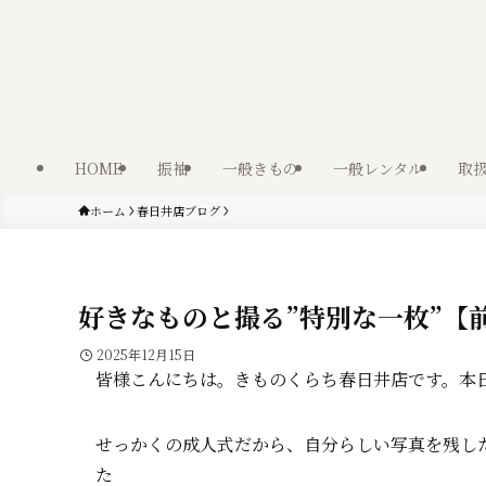
HOME
振袖
一般きもの
一般レンタル
取
ホーム
春日井店ブログ
好きなものと撮る”特別な一枚”【
2025年12月15日
皆様こんにちは。きものくらち春日井店です。本
せっかくの成人式だから、自分らしい写真を残し
た