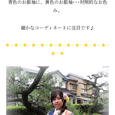
青色のお振袖に、黄色のお振袖･･･対照的なお色
み。
細かなコーディネートに注目です♪
★—★—★—★—★—★—★—★—★—★—★—★—
★—★