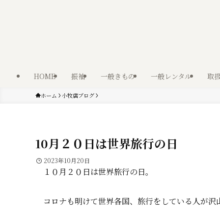
HOME
振袖
一般きもの
一般レンタル
取
ホーム
小牧店ブログ
10月２０日は世界旅行の日
2023年10月20日
１０月２０日は世界旅行の日。
コロナも明けて世界各国、旅行をしている人が沢