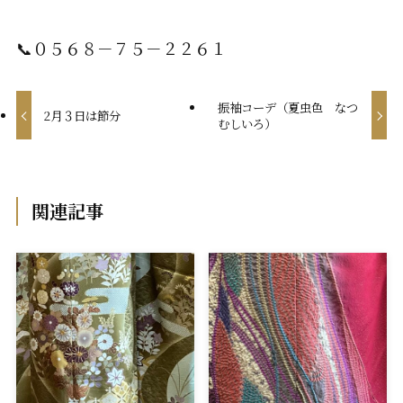
📞０５６８－７５－２２６１
振袖コーデ（夏虫色 なつ
2月３日は節分
むしいろ）
関連記事