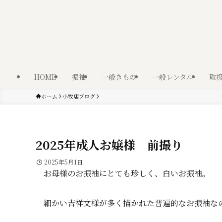
HOME
振袖
一般きもの
一般レンタル
取
ホーム
小牧店ブログ
2025年成人お嬢様 前撮り
2025年5月1日
お母様のお振袖にとても珍しく、白いお振袖。
細かい吉祥文様が多く描かれた普遍的なお振袖な