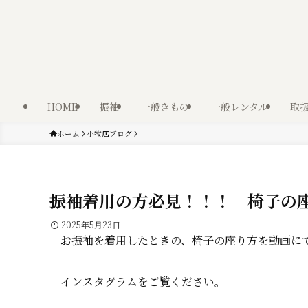
HOME
振袖
一般きもの
一般レンタル
取
ホーム
小牧店ブログ
振袖着用の方必見！！！ 椅子の
2025年5月23日
お振袖を着用したときの、椅子の座り方を動画に
インスタグラムをご覧ください。