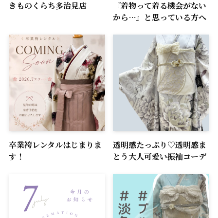
きものくらち多治見店
『着物って着る機会がない
から…』と思っている方へ
卒業袴レンタルはじまりま
透明感たっぷり♡透明感ま
す！
とう大人可愛い振袖コーデ