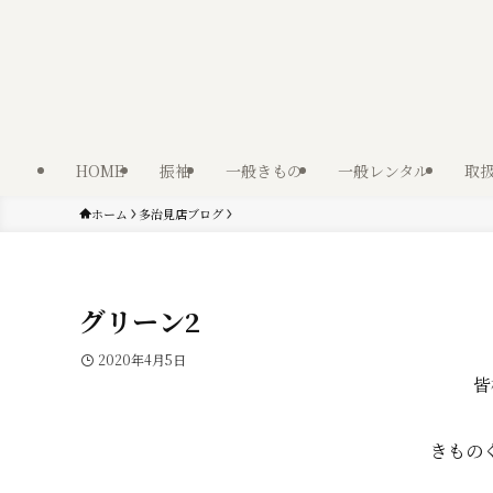
HOME
振袖
一般きもの
一般レンタル
取
ホーム
多治見店ブログ
グリーン2
2020年4月5日
皆
きもの