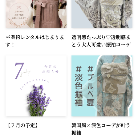
卒業袴レンタルはじまりま
透明感たっぷり♡透明感ま
す！
とう大人可愛い振袖コーデ
【７月の予定】
韓国風×淡色コーデが叶う
振袖