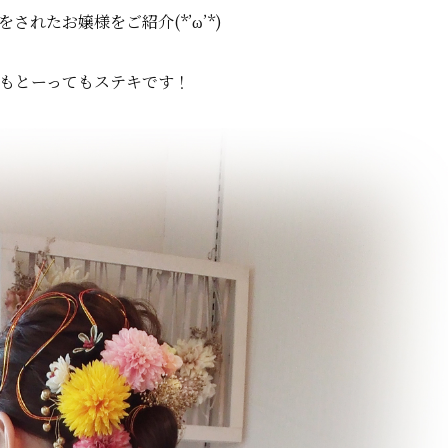
されたお嬢様をご紹介(*’ω’*)
もとーってもステキです！