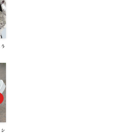
とう
？シ