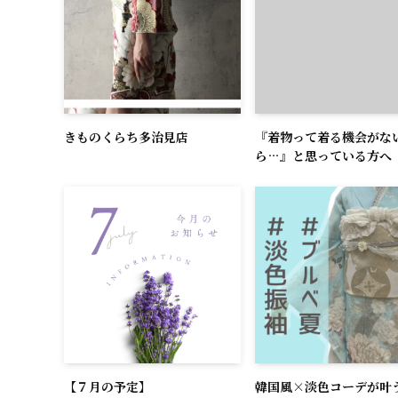
きものくらち多治見店
『着物って着る機会がな
ら…』と思っている方へ
【７月の予定】
韓国風×淡色コーデが叶