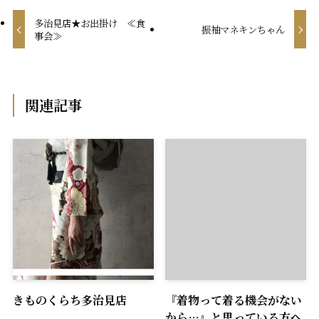
多治見店★お出掛け ≪食
振袖マネキンちゃん
事会≫
関連記事
きものくらち多治見店
『着物って着る機会がない
から…』と思っている方へ