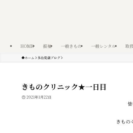
HOME
振袖
一般きもの
一般レンタル
取
ホーム
多治見店ブログ
きものクリニック★一日目
2021年1月22日
皆
きもの