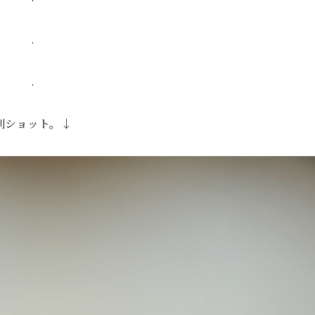
.
.
別ショット。↓