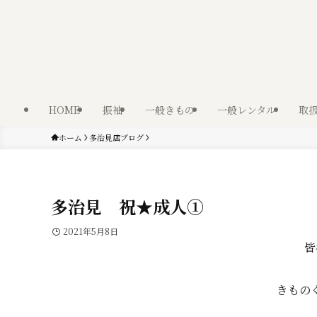
HOME
振袖
一般きもの
一般レンタル
取
ホーム
多治見店ブログ
多治見 祝★成人①
2021年5月8日
皆
きもの