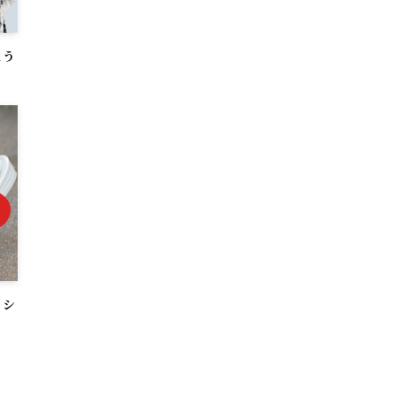
とう
？シ