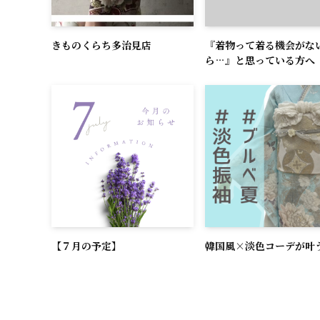
きものくらち多治見店
『着物って着る機会がな
ら…』と思っている方へ
【７月の予定】
韓国風×淡色コーデが叶