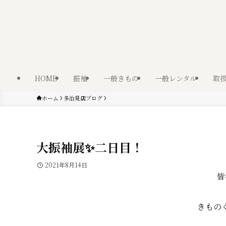
HOME
振袖
一般きもの
一般レンタル
取
ホーム
多治見店ブログ
大振袖展✨二日目！
2021年8月14日
皆
きもの