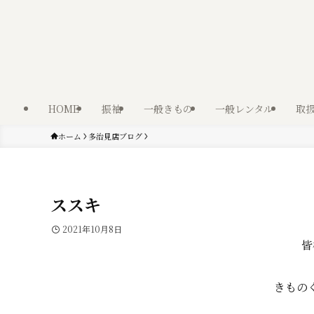
HOME
振袖
一般きもの
一般レンタル
取
ホーム
多治見店ブログ
ススキ
2021年10月8日
皆
きもの