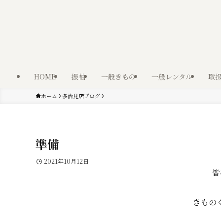
HOME
振袖
一般きもの
一般レンタル
取
ホーム
多治見店ブログ
準備
2021年10月12日
皆
きもの