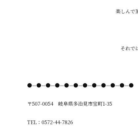
楽しんで
それで
●—●—●—●—●—●—●—●—●—●—●—●
〒507-0054 岐阜県多治見市宝町1-35
TEL：0572-44-7826