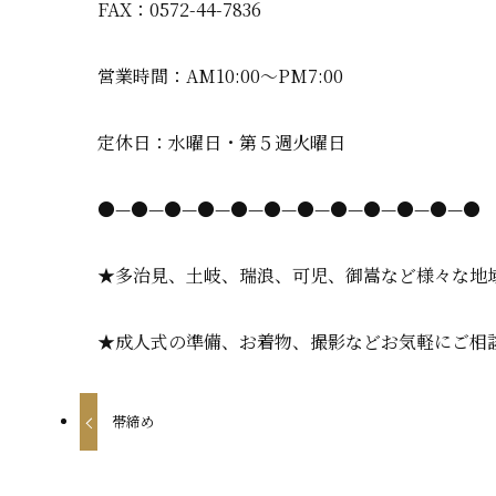
FAX：0572-44-7836
営業時間：AM10:00〜PM7:00
定休日：水曜日・第５週火曜日
●—●—●—●—●—●—●—●—●—●—●—●
★多治見、土岐、瑞浪、可児、御嵩など様々な地
★成人式の準備、お着物、撮影などお気軽にご相
帯締め