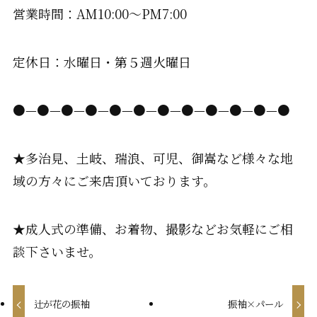
営業時間：AM10:00〜PM7:00
定休日：水曜日・第５週火曜日
●—●—●—●—●—●—●—●—●—●—●—●
★多治見、土岐、瑞浪、可児、御嵩など様々な地
域の方々にご来店頂いております。
★成人式の準備、お着物、撮影などお気軽にご相
談下さいませ。
辻が花の振袖
振袖×パール