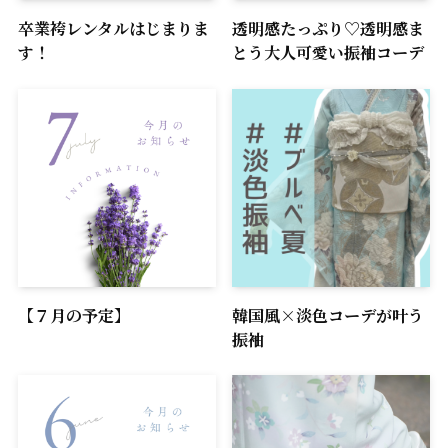
卒業袴レンタルはじまりま
透明感たっぷり♡透明感ま
す！
とう大人可愛い振袖コーデ
【７月の予定】
韓国風×淡色コーデが叶う
振袖