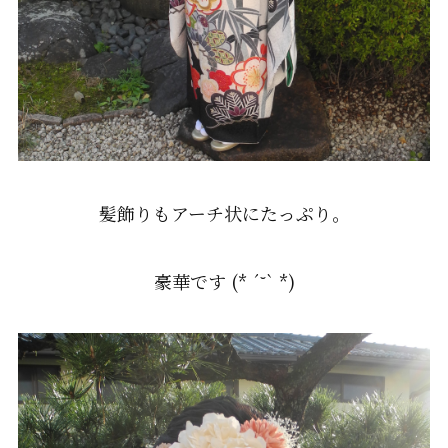
髪飾りもアーチ状にたっぷり。
豪華です (* ´˘` *)