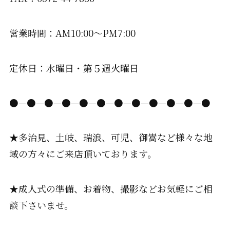
営業時間：AM10:00〜PM7:00
定休日：水曜日・第５週火曜日
●—●—●—●—●—●—●—●—●—●—●—●
★多治見、土岐、瑞浪、可児、御嵩など様々な地
域の方々にご来店頂いております。
★成人式の準備、お着物、撮影などお気軽にご相
談下さいませ。