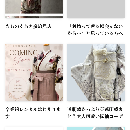
きものくらち多治見店
『着物って着る機会がない
から…』と思っている方へ
卒業袴レンタルはじまりま
透明感たっぷり♡透明感ま
す！
とう大人可愛い振袖コーデ