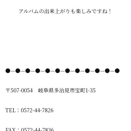
アルバムの出来上がりも楽しみですね！
●—●—●—●—●—●—●—●—●—●—●—●
〒507-0054 岐阜県多治見市宝町1-35
TEL：0572-44-7826
FAX：0572-44-7836