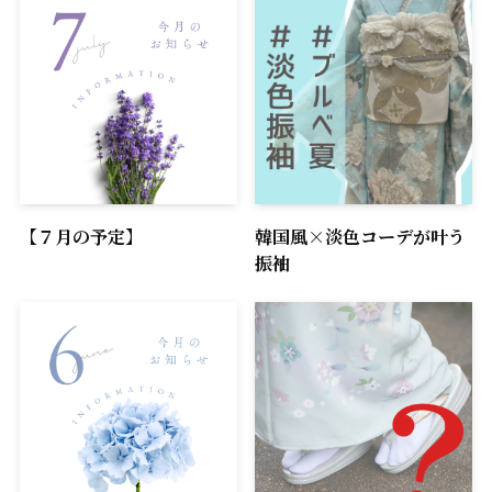
【７月の予定】
韓国風×淡色コーデが叶う
振袖