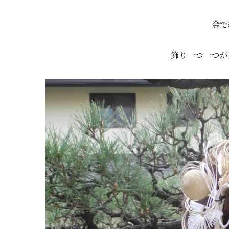
金で
飾り一つ一つが