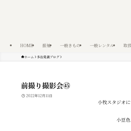
HOME
振袖
一般きもの
一般レンタル
取
ホーム
多治見店ブログ
前撮り撮影会㊺
2022年12月11日
小牧スタジオに
小豆色