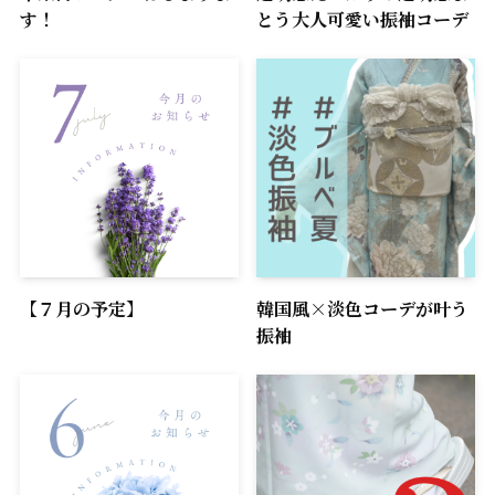
す！
とう大人可愛い振袖コーデ
【７月の予定】
韓国風×淡色コーデが叶う
振袖