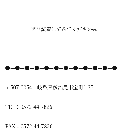
ぜひ試着してみてください👀
●—●—●—●—●—●—●—●—●—●—●—●
〒507-0054 岐阜県多治見市宝町1-35
TEL：0572-44-7826
FAX：0572-44-7836