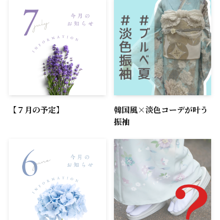
【７月の予定】
韓国風×淡色コーデが叶う
振袖