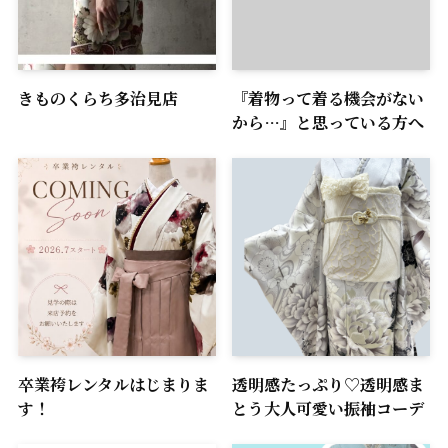
きものくらち多治見店
『着物って着る機会がない
から…』と思っている方へ
卒業袴レンタルはじまりま
透明感たっぷり♡透明感ま
す！
とう大人可愛い振袖コーデ