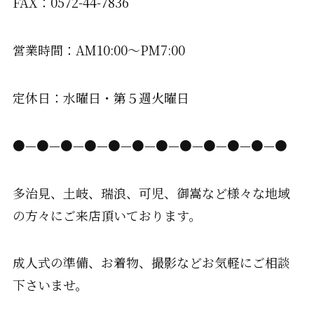
FAX：0572-44-7836
営業時間：AM10:00〜PM7:00
定休日：水曜日・第５週火曜日
●—●—●—●—●—●—●—●—●—●—●—●
多治見、土岐、瑞浪、可児、御嵩など様々な地域
の方々にご来店頂いております。
成人式の準備、お着物、撮影などお気軽にご相談
下さいませ。