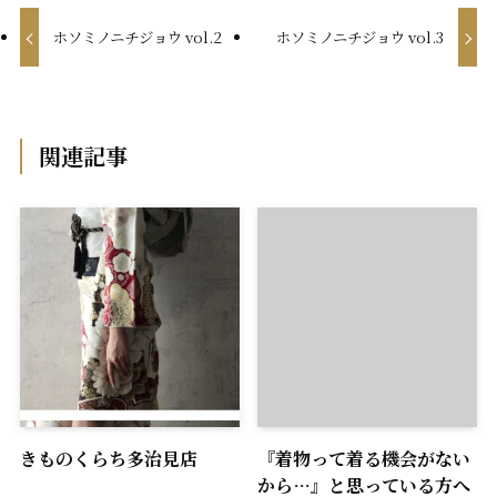
ホソミノニチジョウ vol.2
ホソミノニチジョウ vol.3
関連記事
きものくらち多治見店
『着物って着る機会がない
から…』と思っている方へ