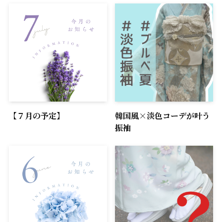
【７月の予定】
韓国風×淡色コーデが叶う
振袖