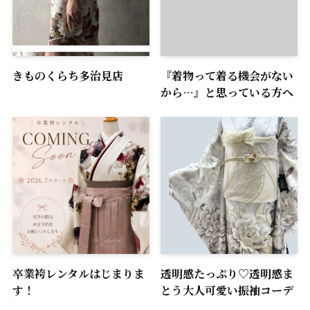
きものくらち多治見店
『着物って着る機会がない
から…』と思っている方へ
卒業袴レンタルはじまりま
透明感たっぷり♡透明感ま
す！
とう大人可愛い振袖コーデ